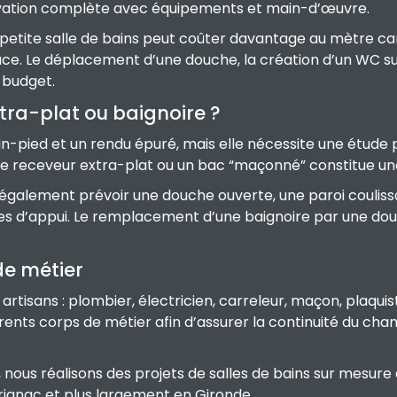
ation complète avec équipements et main-d’œuvre.
petite salle de bains peut coûter davantage au mètre c
face. Le déplacement d’une douche, la création d’un WC s
 budget.
xtra-plat ou baignoire ?
in-pied et un rendu épuré, mais elle nécessite une étude p
 le receveur extra-plat ou un bac “maçonné” constitue une
 également prévoir une douche ouverte, une paroi coulis
res d’appui. Le remplacement d’une baignoire par une d
de métier
rtisans : plombier, électricien, carreleur, maçon, plaquis
ents corps de métier afin d’assurer la continuité du chant
 nous réalisons des projets de salles de bains sur mesure 
rignac et plus largement en Gironde.