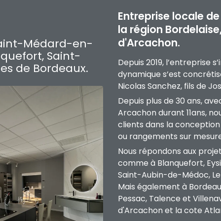
Entreprise locale de
la région Bordelaise
d'Arcachon.
Saint-Médard-en-
nquefort, Saint-
Depuis 2019, l’entreprise s’
es de Bordeaux.
dynamique s’est concréti
Nicolas Sanchez, fils de J
Depuis plus de 30 ans, avec
Arcachon durant 11ans, n
clients dans la conception e
ou rangements sur mesure
Nous répondons aux projet
comme à Blanquefort, Eysin
Saint-Aubin-de-Médoc, Le 
Mais également à Bordeaux
Pessac, Talence et Villen
d'Arcachon et la cote Atla