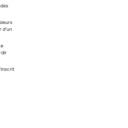
 des
sieurs
r d’un
te
rdir
inscrit