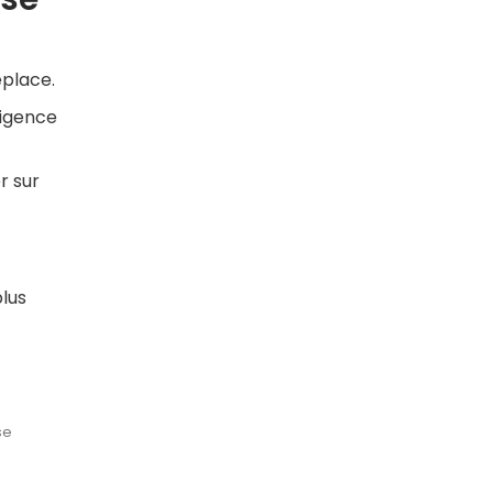
éplace.
xigence
r sur
plus
se