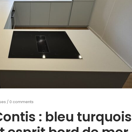
oses
/
0 comments
ontis : bleu turquois