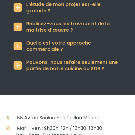
L’étude de mon projet est-elle
gratuite ?
Réalisez-vous les travaux et de la
maitrise d'œuvre ?
Quelle est votre approche
commerciale ?
Pouvons-nous refaire seulement une
partie de notre cuisine ou SDB ?
COORDONNÉES
88 Av. de Soulac - Le Taillan Médoc
Mar - Ven : 9h30h-12h / 13h30-18h30